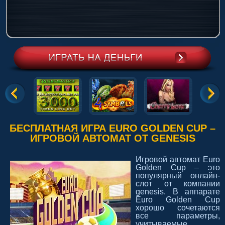
БЕСПЛАТНАЯ ИГРА EURO GOLDEN CUP –
ИГРОВОЙ АВТОМАТ ОТ GENESIS
Игровой автомат Euro
Golden Cup – это
популярный онлайн-
слот от компании
genesis. В аппарате
Euro Golden Cup
хорошо сочетаются
все параметры,
учитываемые