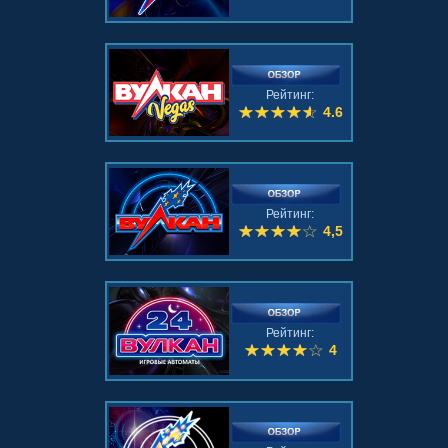
Рейтинг:
4.6
Рейтинг:
4,5
Рейтинг:
4