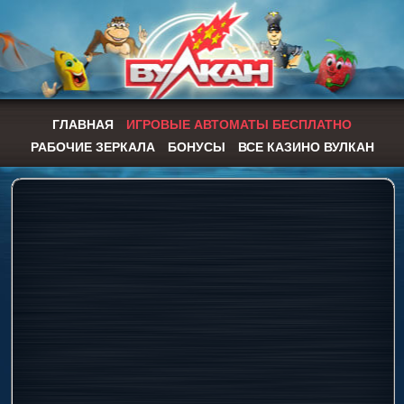
ГЛАВНАЯ
ИГРОВЫЕ АВТОМАТЫ БЕСПЛАТНО
РАБОЧИЕ ЗЕРКАЛА
БОНУСЫ
ВСЕ КАЗИНО ВУЛКАН