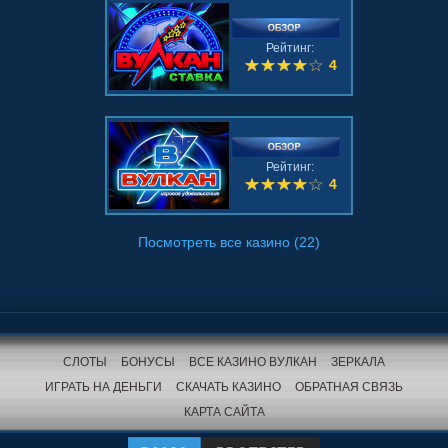
Рейтинг:
4
Рейтинг:
4
Посмотреть все казино (22)
СЛОТЫ
БОНУСЫ
ВСЕ КАЗИНО ВУЛКАН
ЗЕРКАЛА
ИГРАТЬ НА ДЕНЬГИ
СКАЧАТЬ КАЗИНО
ОБРАТНАЯ СВЯЗЬ
КАРТА САЙТА