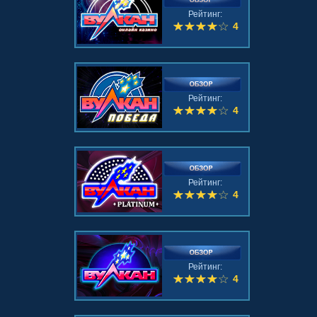
Рейтинг:
4
Рейтинг:
4
Рейтинг:
4
Рейтинг:
4