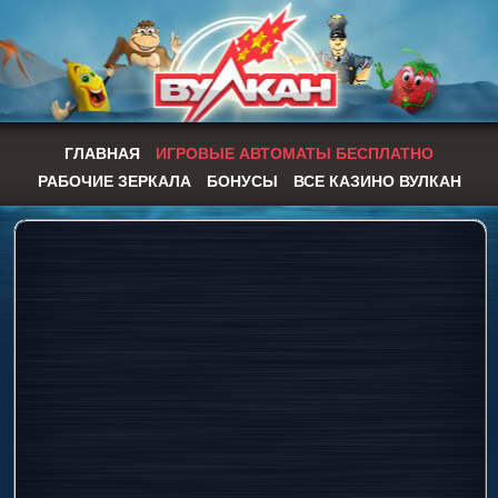
ГЛАВНАЯ
ИГРОВЫЕ АВТОМАТЫ БЕСПЛАТНО
РАБОЧИЕ ЗЕРКАЛА
БОНУСЫ
ВСЕ КАЗИНО ВУЛКАН