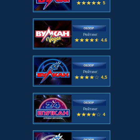
5
Рейтинг:
4.6
Рейтинг:
4,5
Рейтинг:
4