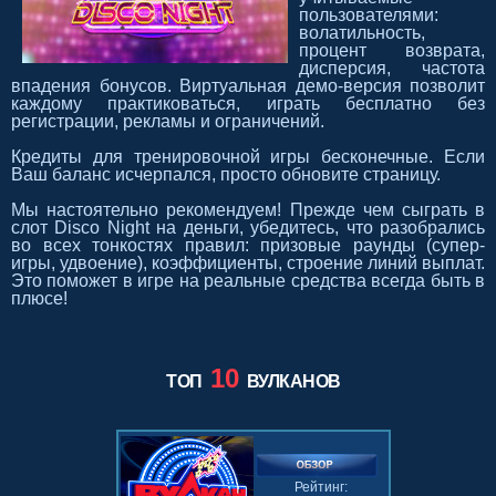
пользователями:
волатильность,
процент возврата,
дисперсия, частота
впадения бонусов. Виртуальная демо-версия позволит
каждому практиковаться, играть бесплатно без
регистрации, рекламы и ограничений.
Кредиты для тренировочной игры бесконечные. Если
Ваш баланс исчерпался, просто обновите страницу.
Мы настоятельно рекомендуем! Прежде чем сыграть в
слот Disco Night на деньги, убедитесь, что разобрались
во всех тонкостях правил: призовые раунды (супер-
игры, удвоение), коэффициенты, строение линий выплат.
Это поможет в игре на реальные средства всегда быть в
плюсе!
10
ТОП
ВУЛКАНОВ
Рейтинг: