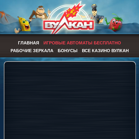
ГЛАВНАЯ
ИГРОВЫЕ АВТОМАТЫ БЕСПЛАТНО
РАБОЧИЕ ЗЕРКАЛА
БОНУСЫ
ВСЕ КАЗИНО ВУЛКАН