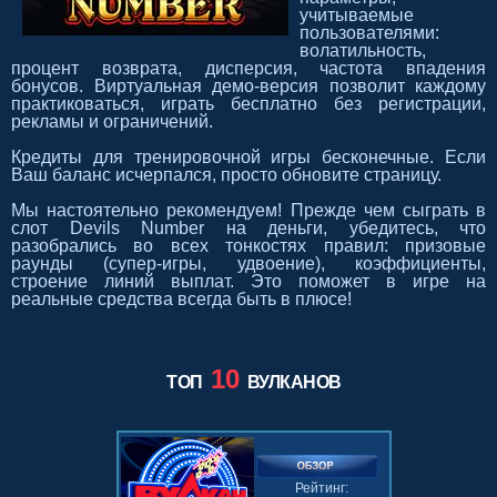
учитываемые
пользователями:
волатильность,
процент возврата, дисперсия, частота впадения
бонусов. Виртуальная демо-версия позволит каждому
практиковаться, играть бесплатно без регистрации,
рекламы и ограничений.
Кредиты для тренировочной игры бесконечные. Если
Ваш баланс исчерпался, просто обновите страницу.
Мы настоятельно рекомендуем! Прежде чем сыграть в
слот Devils Number на деньги, убедитесь, что
разобрались во всех тонкостях правил: призовые
раунды (супер-игры, удвоение), коэффициенты,
строение линий выплат. Это поможет в игре на
реальные средства всегда быть в плюсе!
10
ТОП
ВУЛКАНОВ
Рейтинг: