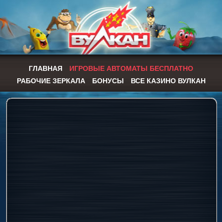
ГЛАВНАЯ
ИГРОВЫЕ АВТОМАТЫ БЕСПЛАТНО
РАБОЧИЕ ЗЕРКАЛА
БОНУСЫ
ВСЕ КАЗИНО ВУЛКАН