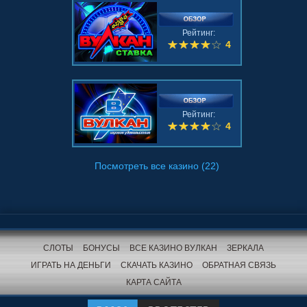
Рейтинг:
4
Рейтинг:
4
Посмотреть все казино (22)
СЛОТЫ
БОНУСЫ
ВСЕ КАЗИНО ВУЛКАН
ЗЕРКАЛА
ИГРАТЬ НА ДЕНЬГИ
СКАЧАТЬ КАЗИНО
ОБРАТНАЯ СВЯЗЬ
КАРТА САЙТА