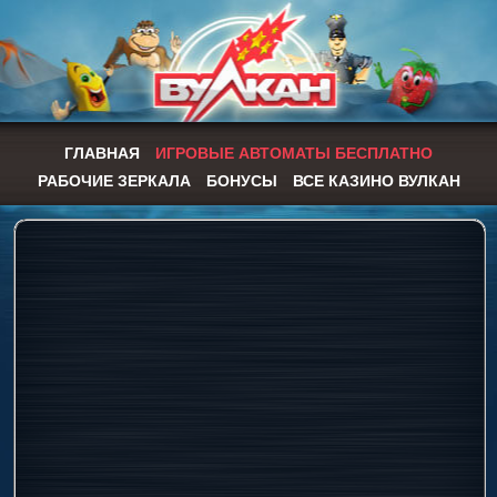
ГЛАВНАЯ
ИГРОВЫЕ АВТОМАТЫ БЕСПЛАТНО
РАБОЧИЕ ЗЕРКАЛА
БОНУСЫ
ВСЕ КАЗИНО ВУЛКАН