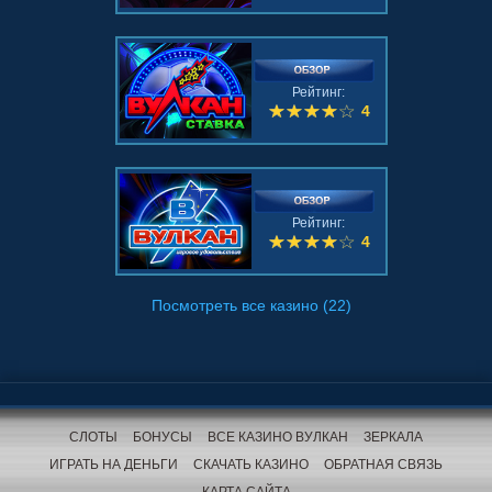
Рейтинг:
4
Рейтинг:
4
Посмотреть все казино (22)
СЛОТЫ
БОНУСЫ
ВСЕ КАЗИНО ВУЛКАН
ЗЕРКАЛА
ИГРАТЬ НА ДЕНЬГИ
СКАЧАТЬ КАЗИНО
ОБРАТНАЯ СВЯЗЬ
КАРТА САЙТА