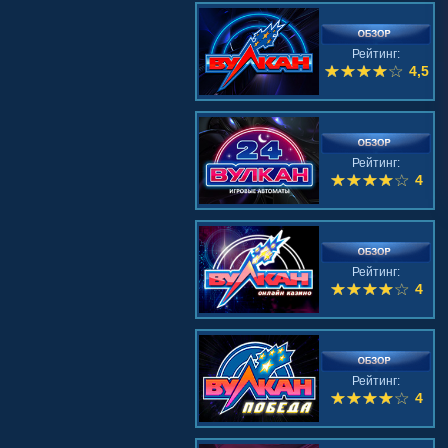
Рейтинг:
4,5
Рейтинг:
4
Рейтинг:
4
Рейтинг:
4