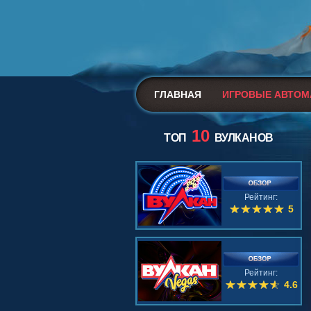
ГЛАВНАЯ
ИГРОВЫЕ АВТОМ
10
ТОП
ВУЛКАНОВ
Рейтинг:
5
Рейтинг:
4.6