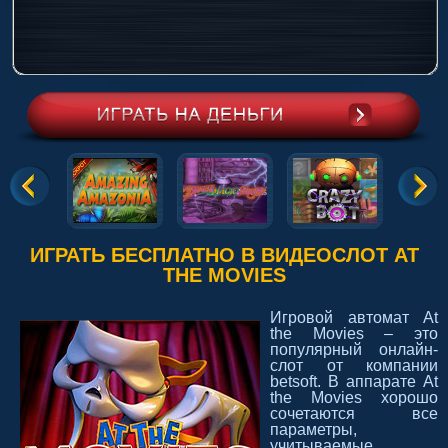
ИГРАТЬ БЕСПЛАТНО В ВИДЕОСЛОТ AT
THE MOVIES
Игровой автомат At
the Movies – это
популярный онлайн-
слот от компании
betsoft. В аппарате At
the Movies хорошо
сочетаются все
параметры,
учитываемые