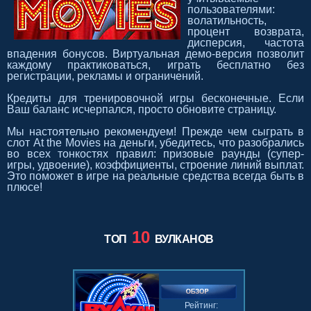
пользователями:
волатильность,
процент возврата,
дисперсия, частота
впадения бонусов. Виртуальная демо-версия позволит
каждому практиковаться, играть бесплатно без
регистрации, рекламы и ограничений.
Кредиты для тренировочной игры бесконечные. Если
Ваш баланс исчерпался, просто обновите страницу.
Мы настоятельно рекомендуем! Прежде чем сыграть в
слот At the Movies на деньги, убедитесь, что разобрались
во всех тонкостях правил: призовые раунды (супер-
игры, удвоение), коэффициенты, строение линий выплат.
Это поможет в игре на реальные средства всегда быть в
плюсе!
10
ТОП
ВУЛКАНОВ
Рейтинг: