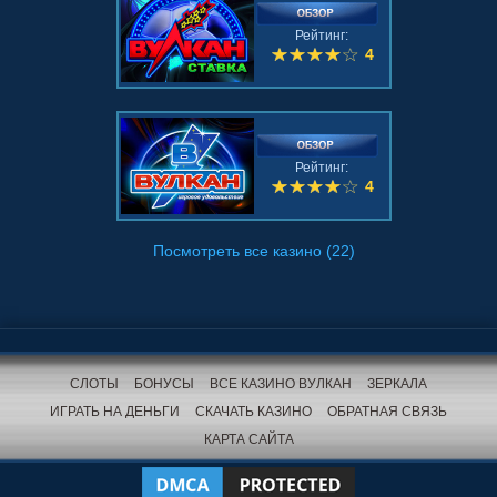
Рейтинг:
4
Рейтинг:
4
Посмотреть все казино (22)
СЛОТЫ
БОНУСЫ
ВСЕ КАЗИНО ВУЛКАН
ЗЕРКАЛА
ИГРАТЬ НА ДЕНЬГИ
СКАЧАТЬ КАЗИНО
ОБРАТНАЯ СВЯЗЬ
КАРТА САЙТА