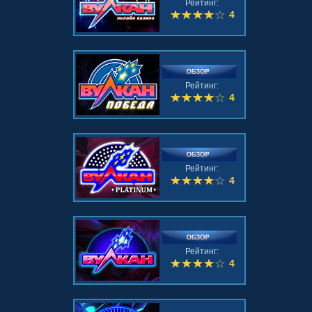
Рейтинг:
4
Рейтинг:
4
Рейтинг:
4
Рейтинг:
4