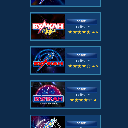
Рейтинг:
4.6
Рейтинг:
4,5
Рейтинг:
4