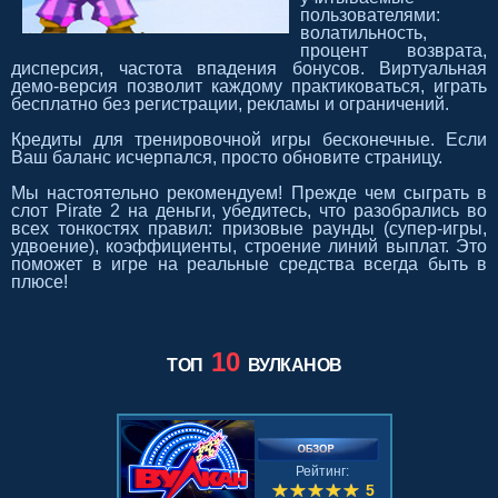
пользователями:
волатильность,
процент возврата,
дисперсия, частота впадения бонусов. Виртуальная
демо-версия позволит каждому практиковаться, играть
бесплатно без регистрации, рекламы и ограничений.
Кредиты для тренировочной игры бесконечные. Если
Ваш баланс исчерпался, просто обновите страницу.
Мы настоятельно рекомендуем! Прежде чем сыграть в
слот Pirate 2 на деньги, убедитесь, что разобрались во
всех тонкостях правил: призовые раунды (супер-игры,
удвоение), коэффициенты, строение линий выплат. Это
поможет в игре на реальные средства всегда быть в
плюсе!
10
ТОП
ВУЛКАНОВ
Рейтинг:
5