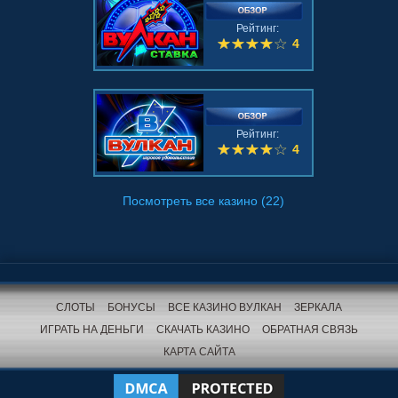
Рейтинг:
4
Рейтинг:
4
Посмотреть все казино (22)
СЛОТЫ
БОНУСЫ
ВСЕ КАЗИНО ВУЛКАН
ЗЕРКАЛА
ИГРАТЬ НА ДЕНЬГИ
СКАЧАТЬ КАЗИНО
ОБРАТНАЯ СВЯЗЬ
КАРТА САЙТА