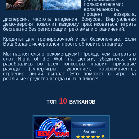
пользователями:
волатильность,
процент возврата,
дисперсия, частота впадения бонусов. Виртуальная
демо-версия позволит каждому практиковаться, играть
бесплатно без регистрации, рекламы и ограничений.
Кредиты для тренировочной игры бесконечные. Если
Ваш баланс исчерпался, просто обновите страницу.
Мы настоятельно рекомендуем! Прежде чем сыграть в
слот Night of the Wolf на деньги, убедитесь, что
разобрались во всех тонкостях правил: призовые
раунды (супер-игры, удвоение), коэффициенты,
строение линий выплат. Это поможет в игре на
реальные средства всегда быть в плюсе!
10
ТОП
ВУЛКАНОВ
Рейтинг:
5