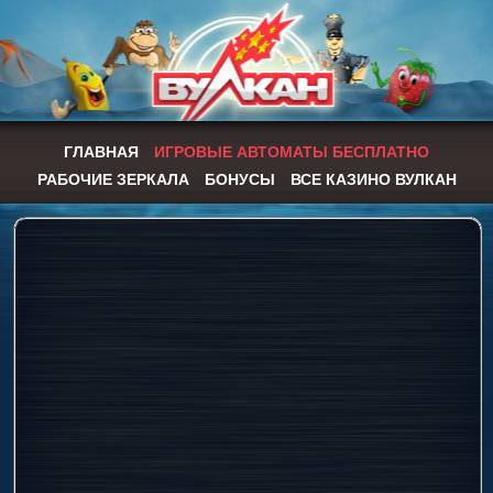
ГЛАВНАЯ
ИГРОВЫЕ АВТОМАТЫ БЕСПЛАТНО
РАБОЧИЕ ЗЕРКАЛА
БОНУСЫ
ВСЕ КАЗИНО ВУЛКАН