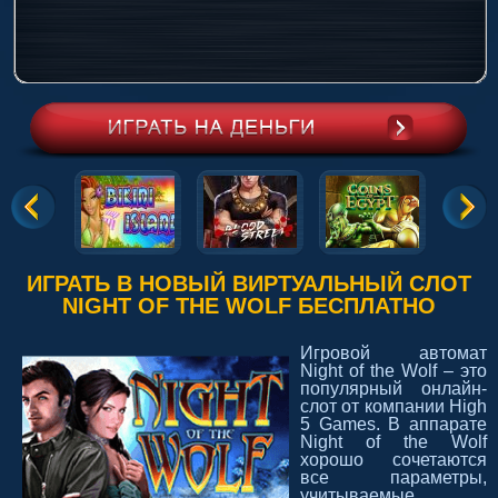
ИГРАТЬ В НОВЫЙ ВИРТУАЛЬНЫЙ СЛОТ
NIGHT OF THE WOLF БЕСПЛАТНО
Игровой автомат
Night of the Wolf – это
популярный онлайн-
слот от компании High
5 Games. В аппарате
Night of the Wolf
хорошо сочетаются
все параметры,
учитываемые