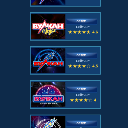
Рейтинг:
4.6
Рейтинг:
4,5
Рейтинг:
4