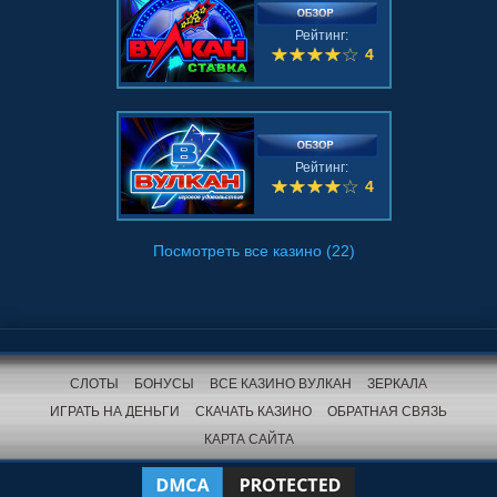
Рейтинг:
4
Рейтинг:
4
Посмотреть все казино (22)
СЛОТЫ
БОНУСЫ
ВСЕ КАЗИНО ВУЛКАН
ЗЕРКАЛА
ИГРАТЬ НА ДЕНЬГИ
СКАЧАТЬ КАЗИНО
ОБРАТНАЯ СВЯЗЬ
КАРТА САЙТА