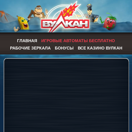
ГЛАВНАЯ
ИГРОВЫЕ АВТОМАТЫ БЕСПЛАТНО
РАБОЧИЕ ЗЕРКАЛА
БОНУСЫ
ВСЕ КАЗИНО ВУЛКАН