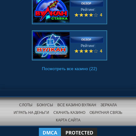
Рейтинг:
4
Рейтинг:
4
Посмотреть все казино (22)
СЛОТЫ
БОНУСЫ
ВСЕ КАЗИНО ВУЛКАН
ЗЕРКАЛА
ИГРАТЬ НА ДЕНЬГИ
СКАЧАТЬ КАЗИНО
ОБРАТНАЯ СВЯЗЬ
КАРТА САЙТА