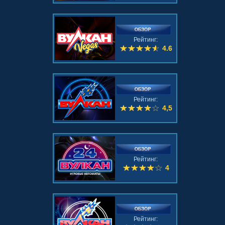
Рейтинг:
4.6
Рейтинг:
4,5
Рейтинг:
4
Рейтинг: