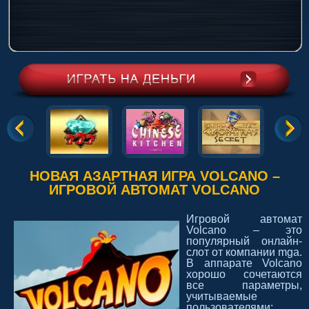
НОВАЯ АЗАРТНАЯ ИГРА VOLCANO –
ИГРОВОЙ АВТОМАТ VOLCANO
Игровой автомат
Volcano – это
популярный онлайн-
слот от компании mga.
В аппарате Volcano
хорошо сочетаются
все параметры,
учитываемые
пользователями: