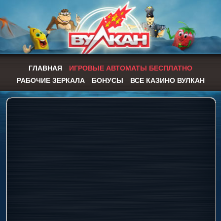
ГЛАВНАЯ
ИГРОВЫЕ АВТОМАТЫ БЕСПЛАТНО
РАБОЧИЕ ЗЕРКАЛА
БОНУСЫ
ВСЕ КАЗИНО ВУЛКАН