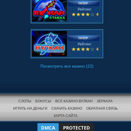
Рейтинг:
4
Рейтинг:
4
Посмотреть все казино (22)
СЛОТЫ
БОНУСЫ
ВСЕ КАЗИНО ВУЛКАН
ЗЕРКАЛА
ИГРАТЬ НА ДЕНЬГИ
СКАЧАТЬ КАЗИНО
ОБРАТНАЯ СВЯЗЬ
КАРТА САЙТА