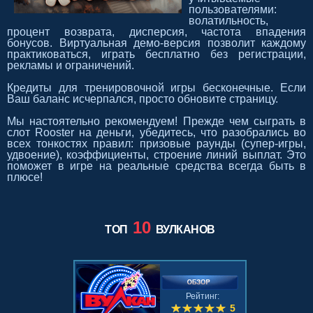
пользователями:
волатильность,
процент возврата, дисперсия, частота впадения
бонусов. Виртуальная демо-версия позволит каждому
практиковаться, играть бесплатно без регистрации,
рекламы и ограничений.
Кредиты для тренировочной игры бесконечные. Если
Ваш баланс исчерпался, просто обновите страницу.
Мы настоятельно рекомендуем! Прежде чем сыграть в
слот Rooster на деньги, убедитесь, что разобрались во
всех тонкостях правил: призовые раунды (супер-игры,
удвоение), коэффициенты, строение линий выплат. Это
поможет в игре на реальные средства всегда быть в
плюсе!
10
ТОП
ВУЛКАНОВ
Рейтинг:
5