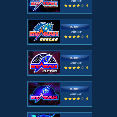
Рейтинг:
4
Рейтинг:
4
Рейтинг:
4
Рейтинг:
4