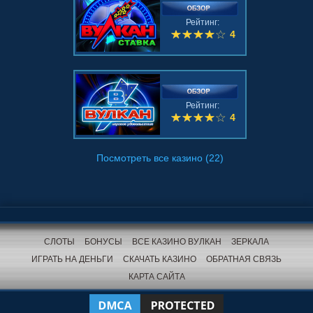
Рейтинг:
4
Рейтинг:
4
Посмотреть все казино (22)
СЛОТЫ
БОНУСЫ
ВСЕ КАЗИНО ВУЛКАН
ЗЕРКАЛА
ИГРАТЬ НА ДЕНЬГИ
СКАЧАТЬ КАЗИНО
ОБРАТНАЯ СВЯЗЬ
КАРТА САЙТА