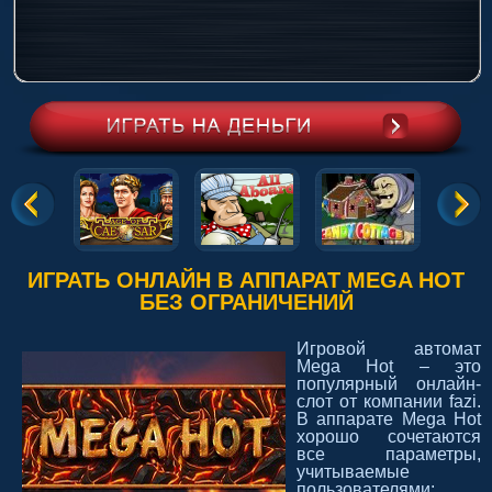
ИГРАТЬ ОНЛАЙН В АППАРАТ MEGA HOT
БЕЗ ОГРАНИЧЕНИЙ
Игровой автомат
Mega Hot – это
популярный онлайн-
слот от компании fazi.
В аппарате Mega Hot
хорошо сочетаются
все параметры,
учитываемые
пользователями: