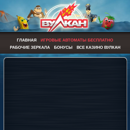
ГЛАВНАЯ
ИГРОВЫЕ АВТОМАТЫ БЕСПЛАТНО
РАБОЧИЕ ЗЕРКАЛА
БОНУСЫ
ВСЕ КАЗИНО ВУЛКАН