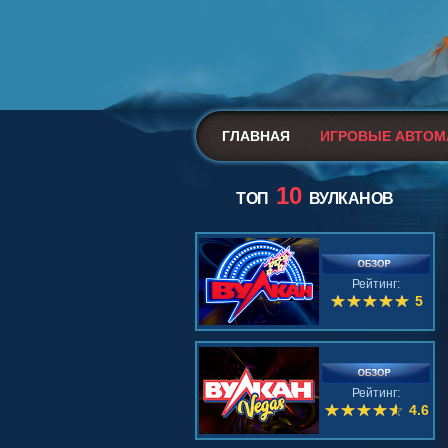
ГЛАВНАЯ
ИГРОВЫЕ АВТОМ
10
ТОП
ВУЛКАНОВ
Рейтинг:
5
Рейтинг:
4.6