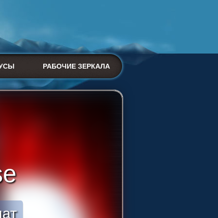
УСЫ
РАБОЧИЕ ЗЕРКАЛА
se
мат