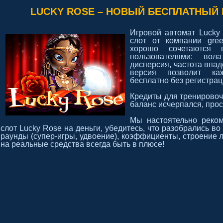
LUCKY ROSE – НОВЫЙ БЕСПЛАТНЫЙ 
Игровой автомат Lucky
слот от компании gre
хорошо сочетаются 
пользователями: вола
дисперсия, частота впа
версия позволит каж
бесплатно без регистрац
Кредиты для тренировоч
баланс исчерпался, прос
Мы настоятельно реко
слот Lucky Rose на деньги, убедитесь, что разобрались во
раунды (супер-игры, удвоение), коэффициенты, строение 
на реальные средства всегда быть в плюсе!