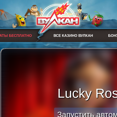
АТЫ БЕСПЛАТНО
ВСЕ КАЗИНО ВУЛКАН
БОН
Lucky Ro
Запустить авто