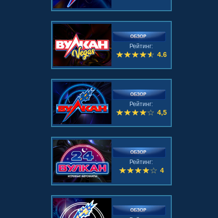
Рейтинг:
4.6
Рейтинг:
4,5
Рейтинг:
4