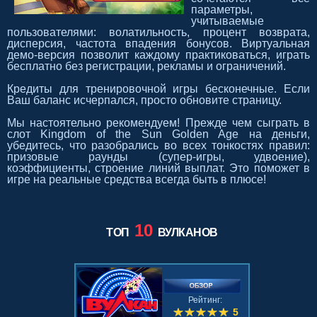
параметры,
учитываемые
пользователями: волатильность, процент возврата,
дисперсия, частота впадения бонусов. Виртуальная
демо-версия позволит каждому практиковаться, играть
бесплатно без регистрации, рекламы и ограничений.
Кредиты для тренировочной игры бесконечные. Если
Ваш баланс исчерпался, просто обновите страницу.
Мы настоятельно рекомендуем! Прежде чем сыграть в
слот Kingdom of the Sun Golden Age на деньги,
убедитесь, что разобрались во всех тонкостях правил:
призовые раунды (супер-игры, удвоение),
коэффициенты, строение линий выплат. Это поможет в
игре на реальные средства всегда быть в плюсе!
10
ТОП
ВУЛКАНОВ
Рейтинг:
5