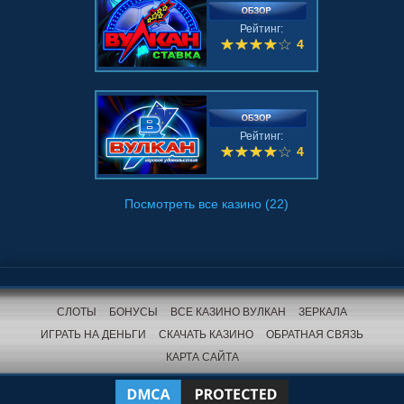
Рейтинг:
4
Рейтинг:
4
Посмотреть все казино (22)
СЛОТЫ
БОНУСЫ
ВСЕ КАЗИНО ВУЛКАН
ЗЕРКАЛА
ИГРАТЬ НА ДЕНЬГИ
СКАЧАТЬ КАЗИНО
ОБРАТНАЯ СВЯЗЬ
КАРТА САЙТА