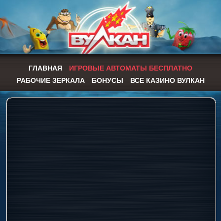
ГЛАВНАЯ
ИГРОВЫЕ АВТОМАТЫ БЕСПЛАТНО
РАБОЧИЕ ЗЕРКАЛА
БОНУСЫ
ВСЕ КАЗИНО ВУЛКАН