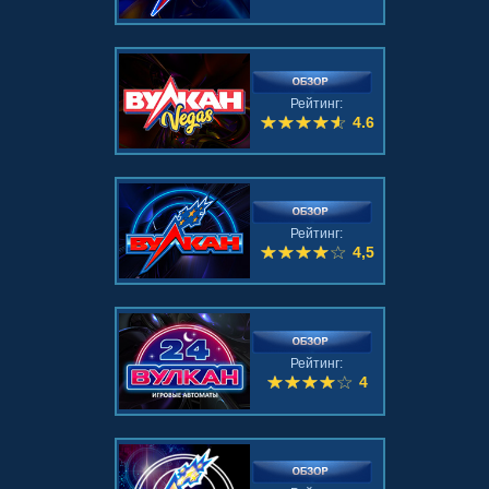
Рейтинг:
4.6
Рейтинг:
4,5
Рейтинг:
4