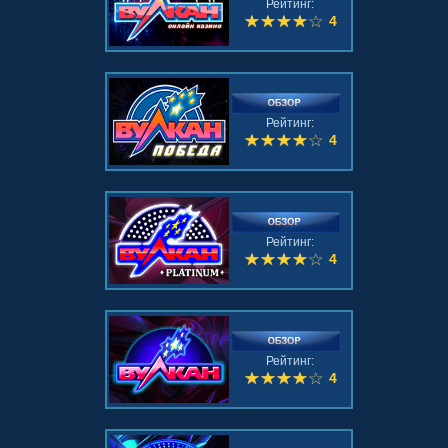
Рейтинг:
4
Рейтинг:
4
Рейтинг:
4
Рейтинг:
4