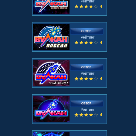
Рейтинг:
4
Рейтинг:
4
Рейтинг:
4
Рейтинг:
4