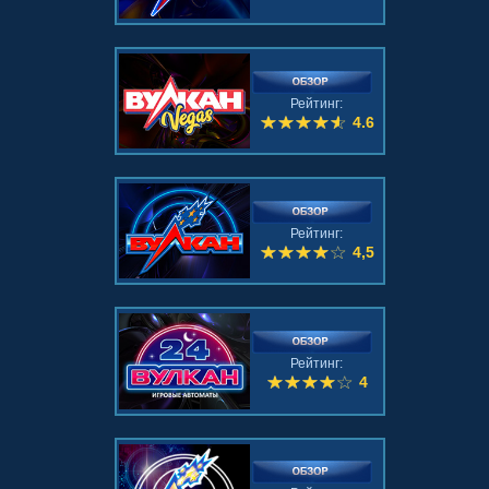
Рейтинг:
4.6
Рейтинг:
4,5
Рейтинг:
4