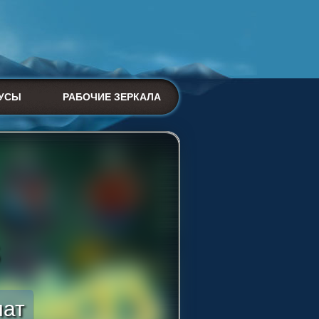
УСЫ
РАБОЧИЕ ЗЕРКАЛА
мат