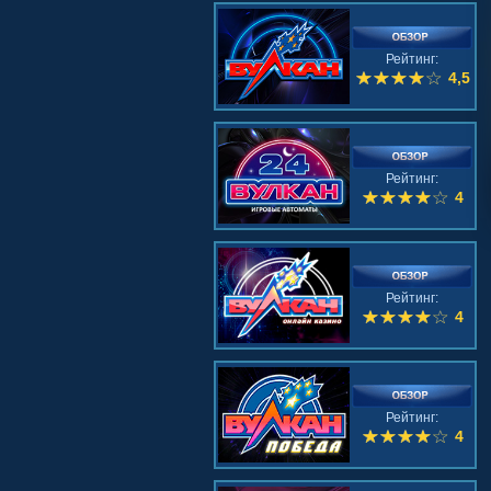
Рейтинг:
4,5
Рейтинг:
4
Рейтинг:
4
Рейтинг:
4