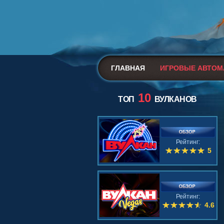
ГЛАВНАЯ
ИГРОВЫЕ АВТОМ
10
ТОП
ВУЛКАНОВ
Рейтинг:
5
Рейтинг:
4.6