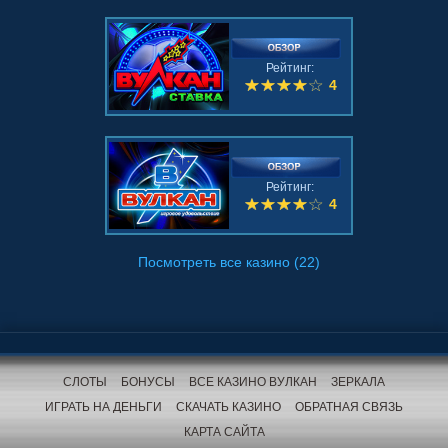
Рейтинг:
4
Рейтинг:
4
Посмотреть все казино (22)
СЛОТЫ
БОНУСЫ
ВСЕ КАЗИНО ВУЛКАН
ЗЕРКАЛА
ИГРАТЬ НА ДЕНЬГИ
СКАЧАТЬ КАЗИНО
ОБРАТНАЯ СВЯЗЬ
КАРТА САЙТА