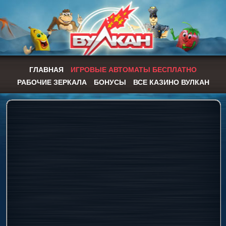
ГЛАВНАЯ
ИГРОВЫЕ АВТОМАТЫ БЕСПЛАТНО
РАБОЧИЕ ЗЕРКАЛА
БОНУСЫ
ВСЕ КАЗИНО ВУЛКАН