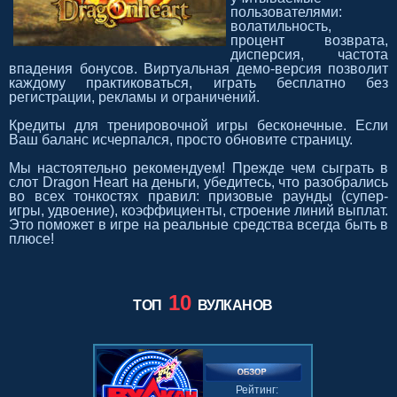
пользователями:
волатильность,
процент возврата,
дисперсия, частота
впадения бонусов. Виртуальная демо-версия позволит
каждому практиковаться, играть бесплатно без
регистрации, рекламы и ограничений.
Кредиты для тренировочной игры бесконечные. Если
Ваш баланс исчерпался, просто обновите страницу.
Мы настоятельно рекомендуем! Прежде чем сыграть в
слот Dragon Heart на деньги, убедитесь, что разобрались
во всех тонкостях правил: призовые раунды (супер-
игры, удвоение), коэффициенты, строение линий выплат.
Это поможет в игре на реальные средства всегда быть в
плюсе!
10
ТОП
ВУЛКАНОВ
Рейтинг: