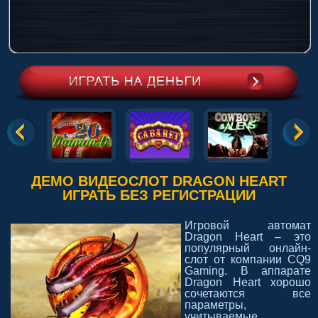
ДЕМО ВИДЕОСЛОТ DRAGON HEART
ИГРАТЬ БЕЗ РЕГИСТРАЦИИ
Игровой автомат
Dragon Heart – это
популярный онлайн-
слот от компании CQ9
Gaming. В аппарате
Dragon Heart хорошо
сочетаются все
параметры,
учитываемые