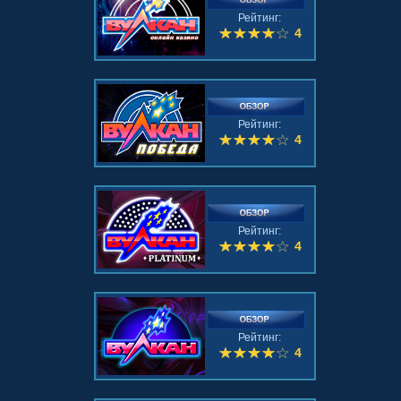
Рейтинг:
4
Рейтинг:
4
Рейтинг:
4
Рейтинг:
4