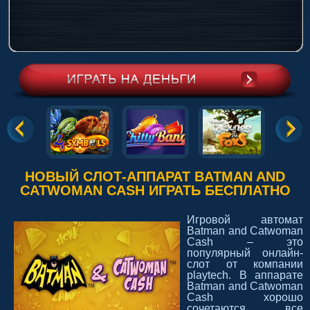
НОВЫЙ СЛОТ-АППАРАТ BATMAN AND
CATWOMAN CASH ИГРАТЬ БЕСПЛАТНО
Игровой автомат
Batman and Catwoman
Cash – это
популярный онлайн-
слот от компании
playtech. В аппарате
Batman and Catwoman
Cash хорошо
сочетаются все